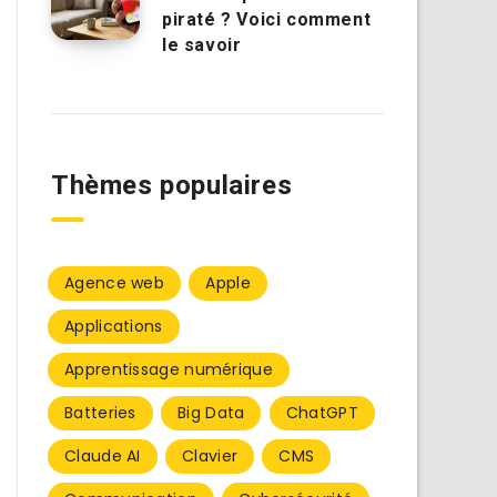
piraté ? Voici comment
le savoir
Thèmes populaires
Agence web
Apple
Applications
Apprentissage numérique
Batteries
Big Data
ChatGPT
Claude AI
Clavier
CMS