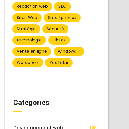
Rédaction web
SEO
Sites Web
Smartphones
Stratégie
Sécurité
technologie
TikTok
Vente en ligne
Windows 11
Wordpress
YouTube
Categories
Développement web
(83)