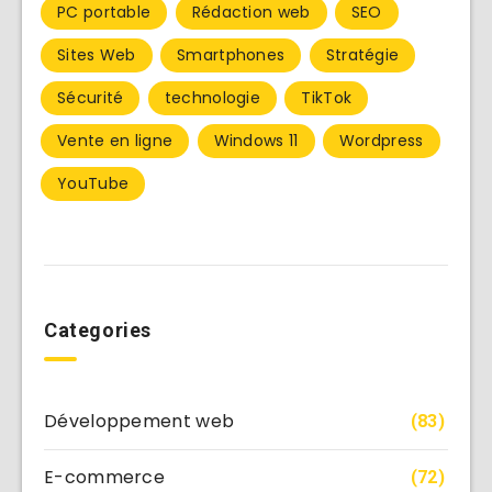
PC portable
Rédaction web
SEO
Sites Web
Smartphones
Stratégie
Sécurité
technologie
TikTok
Vente en ligne
Windows 11
Wordpress
YouTube
Categories
Développement web
(83)
E-commerce
(72)