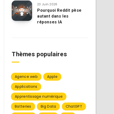
23 Juin 2026
Pourquoi Reddit pèse
autant dans les
réponses IA
Thèmes populaires
Agence web
Apple
Applications
Apprentissage numérique
Batteries
Big Data
ChatGPT