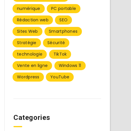
numérique
PC portable
Rédaction web
SEO
Sites Web
Smartphones
Stratégie
Sécurité
technologie
TikTok
Vente en ligne
Windows 11
Wordpress
YouTube
Categories