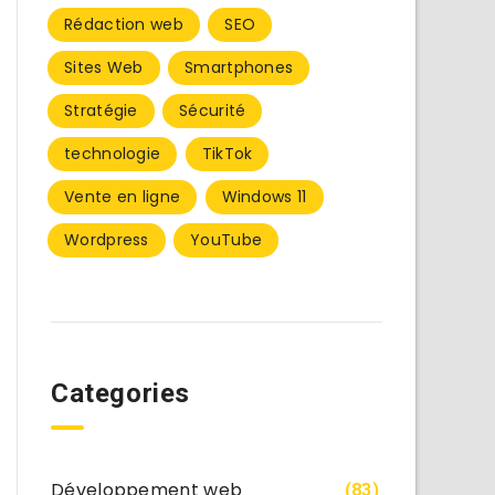
Rédaction web
SEO
Sites Web
Smartphones
Stratégie
Sécurité
technologie
TikTok
Vente en ligne
Windows 11
Wordpress
YouTube
Categories
Développement web
(83)