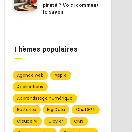
piraté ? Voici comment
le savoir
Thèmes populaires
Agence web
Apple
Applications
Apprentissage numérique
Batteries
Big Data
ChatGPT
Claude AI
Clavier
CMS