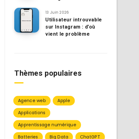
13 Juin 2026
Utilisateur introuvable
sur Instagram : d’où
vient le problème
Thèmes populaires
Agence web
Apple
Applications
Apprentissage numérique
Batteries
Big Data
ChatGPT