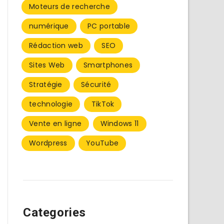
Moteurs de recherche
numérique
PC portable
Rédaction web
SEO
Sites Web
Smartphones
Stratégie
Sécurité
technologie
TikTok
Vente en ligne
Windows 11
Wordpress
YouTube
Categories