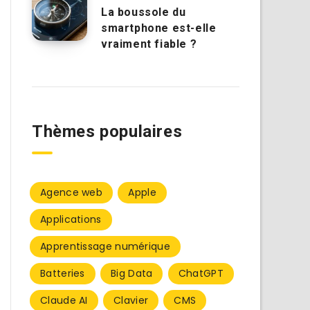
La boussole du
smartphone est-elle
vraiment fiable ?
Thèmes populaires
Agence web
Apple
Applications
Apprentissage numérique
Batteries
Big Data
ChatGPT
Claude AI
Clavier
CMS