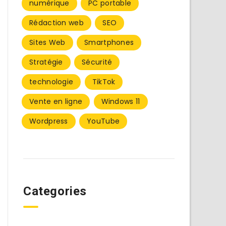
numérique
PC portable
Rédaction web
SEO
Sites Web
Smartphones
Stratégie
Sécurité
technologie
TikTok
Vente en ligne
Windows 11
Wordpress
YouTube
Categories