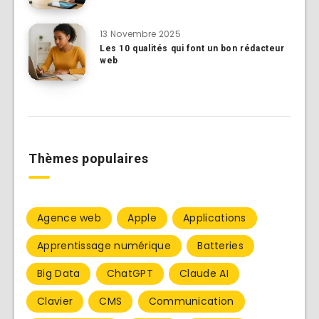
13 Novembre 2025
Les 10 qualités qui font un bon rédacteur
web
Thèmes populaires
Agence web
Apple
Applications
Apprentissage numérique
Batteries
Big Data
ChatGPT
Claude AI
Clavier
CMS
Communication