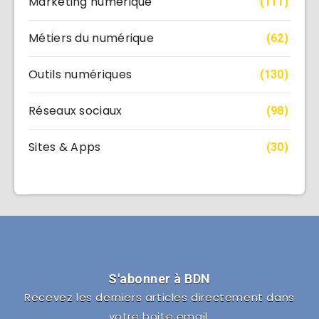
Marketing numérique
(111)
Métiers du numérique
(62)
Outils numériques
(130)
Réseaux sociaux
(98)
Sites & Apps
(30)
S'abonner à BDN
Recevez les derniers articles directement dans
votre boite email.