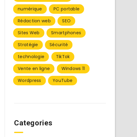
numérique
PC portable
Rédaction web
SEO
Sites Web
Smartphones
Stratégie
Sécurité
technologie
TikTok
Vente en ligne
Windows 11
Wordpress
YouTube
Categories