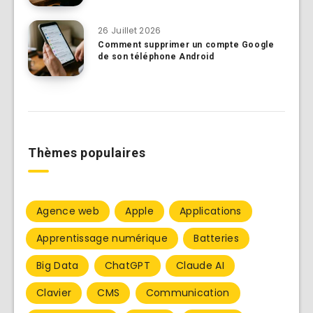
26 Juillet 2026
Comment supprimer un compte Google
de son téléphone Android
Thèmes populaires
Agence web
Apple
Applications
Apprentissage numérique
Batteries
Big Data
ChatGPT
Claude AI
Clavier
CMS
Communication