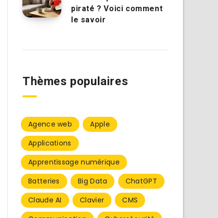
piraté ? Voici comment
le savoir
Thèmes populaires
Agence web
Apple
Applications
Apprentissage numérique
Batteries
Big Data
ChatGPT
Claude AI
Clavier
CMS