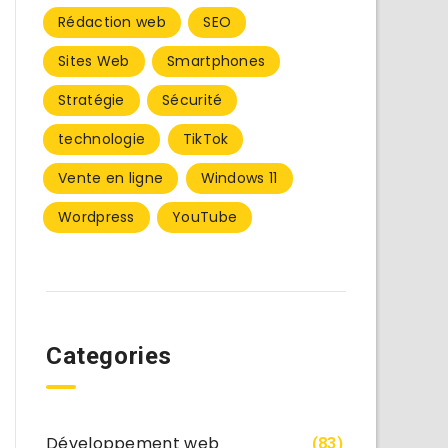
Rédaction web
SEO
Sites Web
Smartphones
Stratégie
Sécurité
technologie
TikTok
Vente en ligne
Windows 11
Wordpress
YouTube
Categories
Développement web
(83)