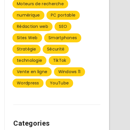
Moteurs de recherche
numérique
PC portable
Rédaction web
SEO
Sites Web
Smartphones
Stratégie
Sécurité
technologie
TikTok
Vente en ligne
Windows 11
Wordpress
YouTube
Categories