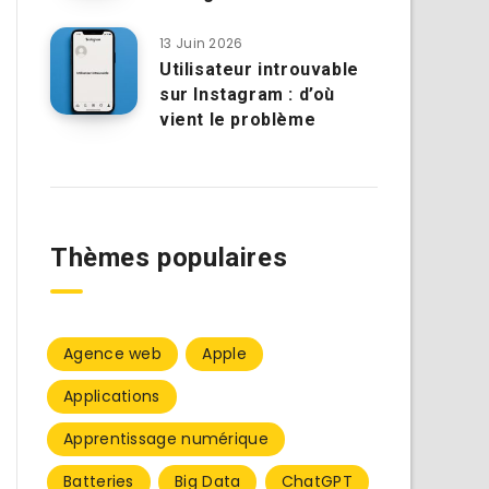
13 Juin 2026
Utilisateur introuvable
sur Instagram : d’où
vient le problème
Thèmes populaires
Agence web
Apple
Applications
Apprentissage numérique
Batteries
Big Data
ChatGPT