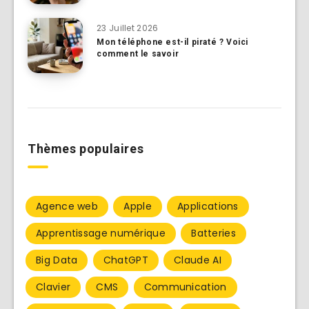
23 Juillet 2026
Mon téléphone est-il piraté ? Voici
comment le savoir
Thèmes populaires
Agence web
Apple
Applications
Apprentissage numérique
Batteries
Big Data
ChatGPT
Claude AI
Clavier
CMS
Communication