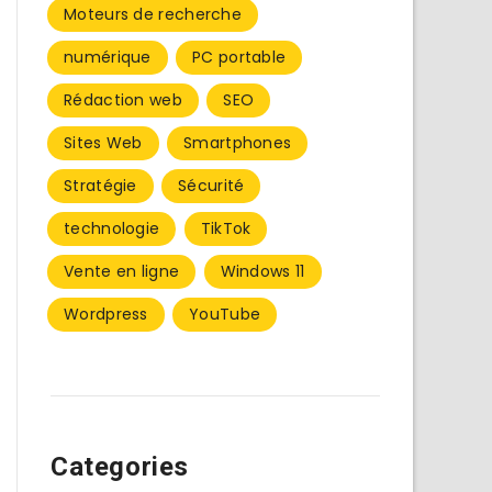
Moteurs de recherche
numérique
PC portable
Rédaction web
SEO
Sites Web
Smartphones
Stratégie
Sécurité
technologie
TikTok
Vente en ligne
Windows 11
Wordpress
YouTube
Categories