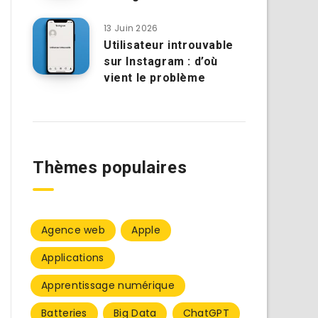
13 Juin 2026
Utilisateur introuvable
sur Instagram : d’où
vient le problème
Thèmes populaires
Agence web
Apple
Applications
Apprentissage numérique
Batteries
Big Data
ChatGPT