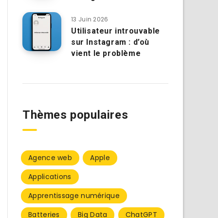
13 Juin 2026
Utilisateur introuvable
sur Instagram : d’où
vient le problème
Thèmes populaires
Agence web
Apple
Applications
Apprentissage numérique
Batteries
Big Data
ChatGPT