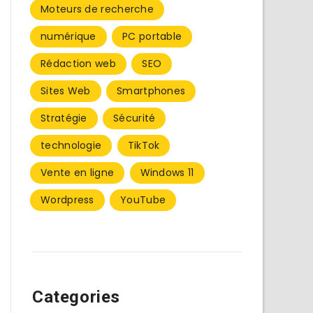
Moteurs de recherche
numérique
PC portable
Rédaction web
SEO
Sites Web
Smartphones
Stratégie
Sécurité
technologie
TikTok
Vente en ligne
Windows 11
Wordpress
YouTube
Categories