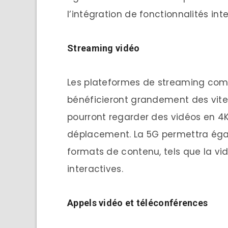
l’intégration de fonctionnalités in
Streaming
v
idéo
Les plateformes de streaming comm
bénéficieront grandement des vites
pourront regarder des vidéos en 4K
déplacement. La 5G permettra ég
formats de contenu, tels que la vi
interactives.
Appels
v
idéo et
t
éléconférences