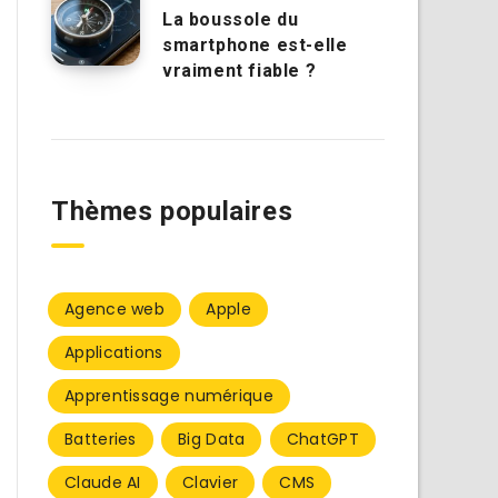
La boussole du
smartphone est-elle
vraiment fiable ?
Thèmes populaires
Agence web
Apple
Applications
Apprentissage numérique
Batteries
Big Data
ChatGPT
Claude AI
Clavier
CMS