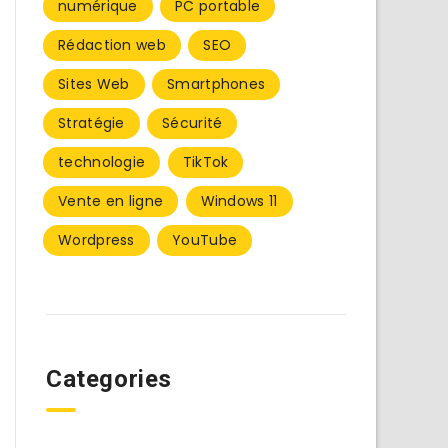
numérique
PC portable
Rédaction web
SEO
Sites Web
Smartphones
Stratégie
Sécurité
technologie
TikTok
Vente en ligne
Windows 11
Wordpress
YouTube
Categories