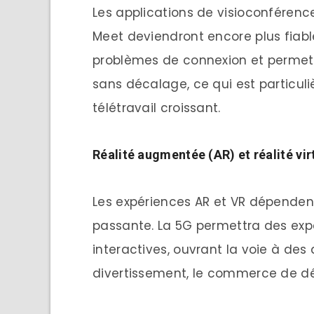
Les applications de visioconfére
Meet deviendront encore plus fiable
problèmes de connexion et permett
sans décalage, ce qui est particu
télétravail croissant.
Réalité
a
ugmentée (AR) et
r
éalité
v
ir
Les expériences AR et VR dépenden
passante. La 5G permettra des expé
interactives, ouvrant la voie à des 
divertissement, le commerce de déta