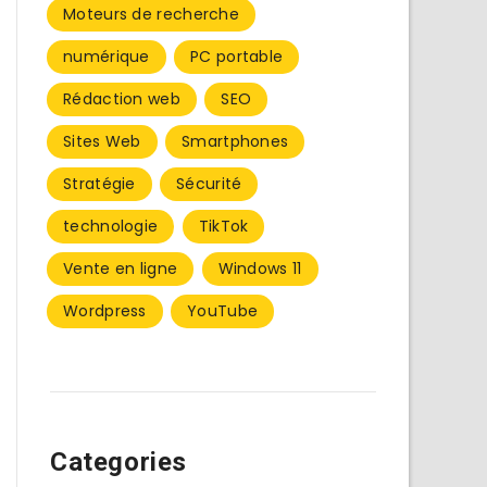
Moteurs de recherche
numérique
PC portable
Rédaction web
SEO
Sites Web
Smartphones
Stratégie
Sécurité
technologie
TikTok
Vente en ligne
Windows 11
Wordpress
YouTube
Categories