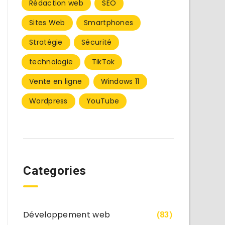
Rédaction web
SEO
Sites Web
Smartphones
Stratégie
Sécurité
technologie
TikTok
Vente en ligne
Windows 11
Wordpress
YouTube
Categories
Développement web
(83)