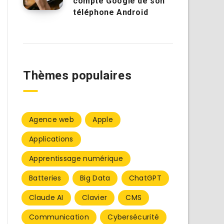
compte Google de son
téléphone Android
Thèmes populaires
Agence web
Apple
Applications
Apprentissage numérique
Batteries
Big Data
ChatGPT
Claude AI
Clavier
CMS
Communication
Cybersécurité