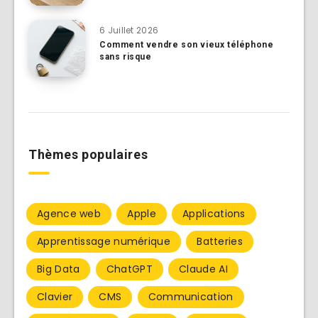
6 Juillet 2026
Comment vendre son vieux téléphone
sans risque
Thèmes populaires
Agence web
Apple
Applications
Apprentissage numérique
Batteries
Big Data
ChatGPT
Claude AI
Clavier
CMS
Communication