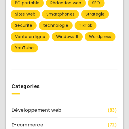
PC portable
Rédaction web
SEO
Sites Web
Smartphones
Stratégie
Sécurité
technologie
TikTok
Vente en ligne
Windows 11
Wordpress
YouTube
Categories
Développement web
(83)
E-commerce
(72)