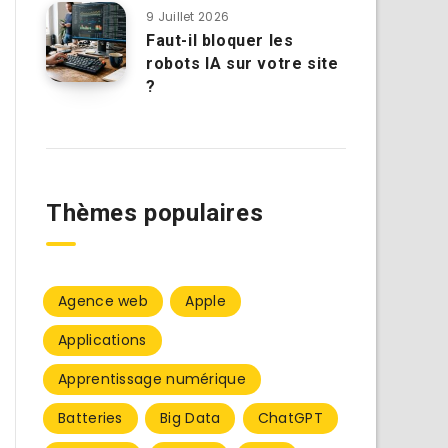
9 Juillet 2026
Faut-il bloquer les
robots IA sur votre site
?
Thèmes populaires
Agence web
Apple
Applications
Apprentissage numérique
Batteries
Big Data
ChatGPT