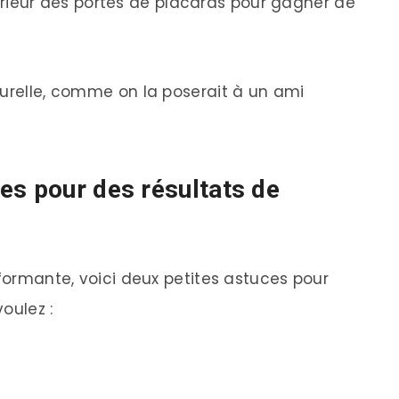
érieur des portes de placards pour gagner de
turelle, comme on la poserait à un ami
es pour des résultats de
rformante, voici deux petites astuces pour
oulez :