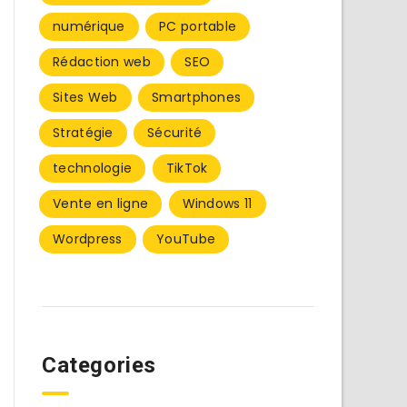
numérique
PC portable
Rédaction web
SEO
Sites Web
Smartphones
Stratégie
Sécurité
technologie
TikTok
Vente en ligne
Windows 11
Wordpress
YouTube
Categories