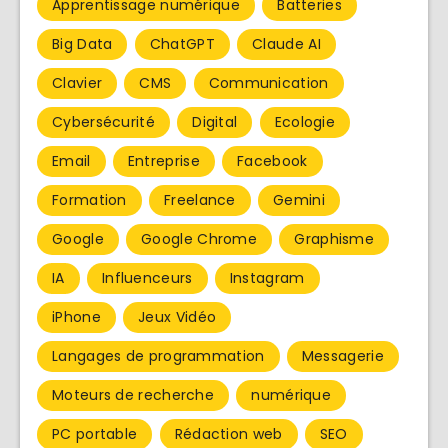
Apprentissage numérique
Batteries
Big Data
ChatGPT
Claude AI
Clavier
CMS
Communication
Cybersécurité
Digital
Ecologie
Email
Entreprise
Facebook
Formation
Freelance
Gemini
Google
Google Chrome
Graphisme
IA
Influenceurs
Instagram
iPhone
Jeux Vidéo
Langages de programmation
Messagerie
Moteurs de recherche
numérique
PC portable
Rédaction web
SEO