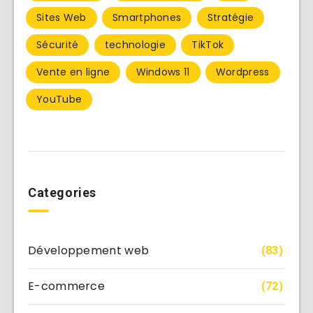
Sites Web
Smartphones
Stratégie
Sécurité
technologie
TikTok
Vente en ligne
Windows 11
Wordpress
YouTube
Categories
Développement web
(83)
E-commerce
(72)