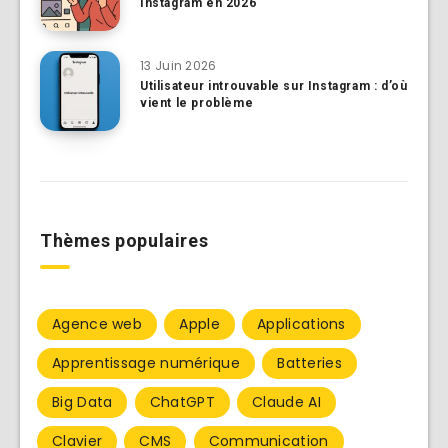
Instagram en 2026
13 Juin 2026
Utilisateur introuvable sur Instagram : d’où
vient le problème
Thèmes populaires
Agence web
Apple
Applications
Apprentissage numérique
Batteries
Big Data
ChatGPT
Claude AI
Clavier
CMS
Communication