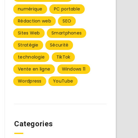
numérique
PC portable
Rédaction web
SEO
Sites Web
Smartphones
Stratégie
Sécurité
technologie
TikTok
Vente en ligne
Windows 11
Wordpress
YouTube
Categories