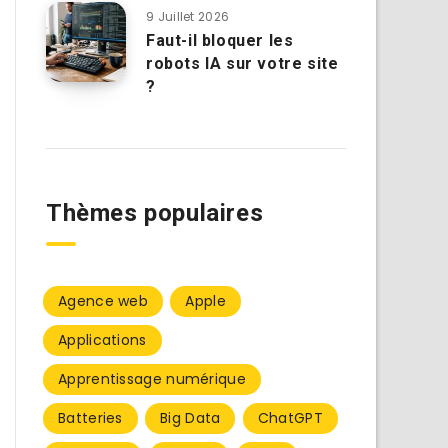
9 Juillet 2026
Faut-il bloquer les
robots IA sur votre site
?
Thèmes populaires
Agence web
Apple
Applications
Apprentissage numérique
Batteries
Big Data
ChatGPT