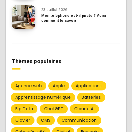
23 Juillet 2026
Mon téléphone est-il piraté ? Voici
comment le savoir
Thèmes populaires
Agence web
Apple
Applications
Apprentissage numérique
Batteries
Big Data
ChatGPT
Claude AI
Clavier
CMS
Communication
Cybersécurité
Digital
Ecologie