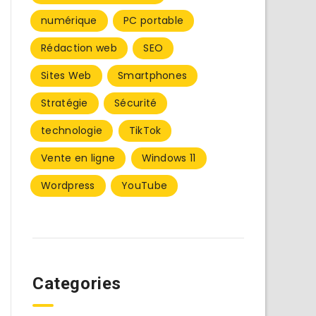
numérique
PC portable
Rédaction web
SEO
Sites Web
Smartphones
Stratégie
Sécurité
technologie
TikTok
Vente en ligne
Windows 11
Wordpress
YouTube
Categories