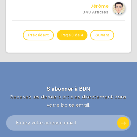
Jérôme
348 Articles
Précédent
Page 3 de 4
Suivant
S'abonner à BDN
Recevez les derniers articles directement dans
votre boite email.