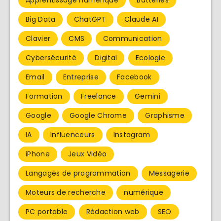
Apprentissage numérique
Batteries
Big Data
ChatGPT
Claude AI
Clavier
CMS
Communication
Cybersécurité
Digital
Ecologie
Email
Entreprise
Facebook
Formation
Freelance
Gemini
Google
Google Chrome
Graphisme
IA
Influenceurs
Instagram
iPhone
Jeux Vidéo
Langages de programmation
Messagerie
Moteurs de recherche
numérique
PC portable
Rédaction web
SEO